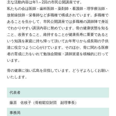
主な活動内容は年1～2回の市民公開講座です。
島
わ
私たちの会は医師・歯科医師・薬剤師・看護師・理学療法師・
県
せ
放射線技師・栄養師など多職種で構成されています。多職種で
呉
taka_ham☆d3.dion.ne.jp
あることを生かして、市民公開講座では多職種の講師陣で身近
市
を
でわかりやすい講演内容に努めています。骨の健康状態を知る
広
ア
こと、改善すること、維持することが健康長寿に重要であると
多
ッ
いう知識を家庭に持ち帰って頂いてお年寄りから成長期の子供
賀
ト
達に役立つように心がけています。そのほか、骨に関わる医療
谷
マ
者の育成に力をいれて勉強会開催・講師派遣を積極的に行って
1−5−1
ー
います。
ク
に
骨の健康に強い広島を目指しています。どうぞよろしくお願い
直
いたします。
し
て
代表者
く
だ
藤原 佐枝子（骨粗鬆症財団 副理事長）
さ
事務局
い）