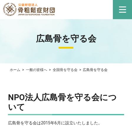
広島骨を守る会
ホーム
>
一般の皆様へ
>
全国骨を守る会
>
広島骨を守る会
NPO法人広島骨を守る会につ
いて
〒
事
0823-
事
0823-
お
737-
務
72-
務
74-
問
0193
局
7171
局
0371
い
広島骨を守る会は2015年6月に設立いたしました。
広
Tel
Fax
合