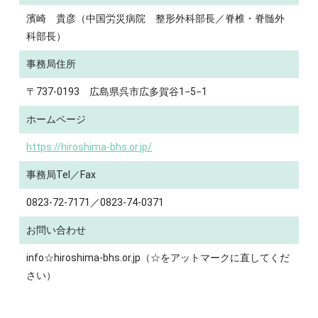
濱崎 貴彦（中国労災病院 整形外科部長／脊椎・脊髄外
科部長）
事務局住所
〒737-0193 広島県呉市広多賀谷1−5−1
ホームページ
https://hiroshima-bhs.or.jp/
事務局Tel／Fax
0823-72-7171／
0823-74-0371
お問い合わせ
info
☆
hiroshima-bhs.or.jp（☆をアットマークに直してくだ
さい）