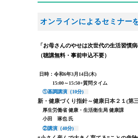
オンラインによるセミナー
「お母さんのやせは次世代の生活習慣病のリ
（聴講無料・事前申込不要）
日時：令和6年3月14日(木)
15:00～15:50+質問タイム
①
基調講演（10分)
新・健康づくり指針～健康日本２１(第
厚生労働省 健康・生活衛生局 健康課
小田 琢也 氏
②
講演（40分)
“小さく産んで大きく育てる”ことの危