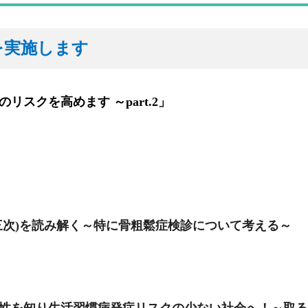
を実施します
スクを高めます ～part.2」
三次)を読み解く～特に骨粗鬆症検診について考える～
険性を知り生活習慣病発症リスクの少ない社会へ！～取