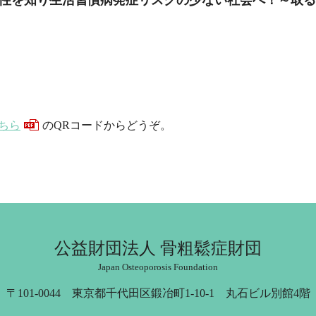
ちら
のQRコードからどうぞ。
公益財団法人 骨粗鬆症財団
Japan Osteoporosis Foundation
〒101-0044 東京都千代田区鍛冶町1-10-1 丸石ビル別館4階