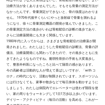
時は今のような人工骨頭はないし、骨粗鬆症の薬もない。よい
治療方法が全くありませんでした。そもそも骨量の測定方法が
なかったんです。骨量測定ができないと、骨の強度はわかりま
せん。 1970年代後半くらいにやっと放射線で骨量を測れるよ
うになり、徐々に骨量測定機器の開発が進んでいきました。こ
の骨量測定方法の進歩がいわば骨粗鬆症の診断の進歩であり、
さらに治療薬開発にも大きく関係しています。
1980年代に入ってからは、さまざまな骨粗鬆症の治療薬が開
発されました。わたしはこうした骨粗鬆症の診断法、骨量の評
価法、治療薬開発にも関わってきたので、その進歩とともに生
きてきたようなものですね。脆弱性骨折の手術も大変進歩し
て、整形外科医になったころと比べて隔世の感があります。
今の高齢者は活動的な人が増えて喜ばしいですが、「with コ
ロナ」の時代になり、活動が制限されています。スポーツジム
には行けなくても、家事や散歩などで毎日身体を動かすように
しましょう。わたしは病院内でエレベーターは使わず階段を使
い、家の周りをウォーキングして1日1万歩以上歩いています。
デイリー・アクティビティ（毎日の活動）を高める、これが一