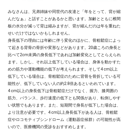
みなさんは、兄弟姉妹や同世代の友達と「年をとって、背が縮
んだなぁ」と話すことがあるかと思います。加齢とともに椎間
板の水分が減って背は縮みますが、背が縮んだのは年を重ねた
せいだけではないかもしれません。
身長低下の理由には年齢に伴う変化のほかに、骨粗鬆症によっ
て起きる背骨の骨折や変形などがあります。20歳ころの身長と
比べて2cm未満の身長低下であれば加齢変化としてとらえられ
ます。しかし、それ以上低下している場合は、身体を動かすた
めの筋力や運動機能の低下が考えられます。そして4 cm以上
低下している場合は、骨粗鬆症のために背骨を骨折している可
能性が、低下していない人の約2.8倍あるといわれています。
4 cm以上の身長低下は骨粗鬆症だけでなく、握力、膝周囲の
筋力、バランス、歩行速度の低下とも関係があり、転倒しやす
い状態でもあります。また、短期間で身長が低下した場合は、
より注意が必要です。4 cm以上身長低下がある人は、骨粗鬆
症やロコモティブシンドローム（運動器症候群）の可能性が高
いので、医療機関の受診をおすすめします。