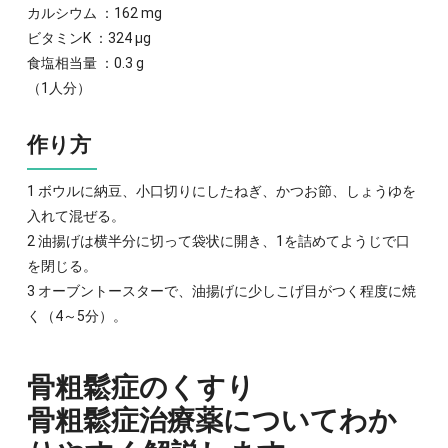
カルシウム ：162 mg
ビタミンK ：324 μg
食塩相当量 ：0.3 g
（1人分）
作り方
1 ボウルに納豆、小口切りにしたねぎ、かつお節、しょうゆを
入れて混ぜる。
2 油揚げは横半分に切って袋状に開き、1を詰めてようじで口
を閉じる。
3 オーブントースターで、油揚げに少しこげ目がつく程度に焼
く（4～5分）。
骨粗鬆症のくすり
骨粗鬆症治療薬についてわか