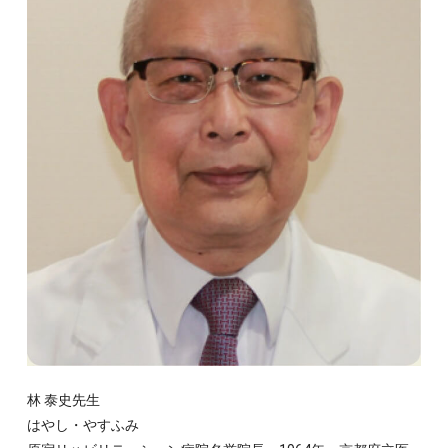
林 泰史先生
はやし・やすふみ