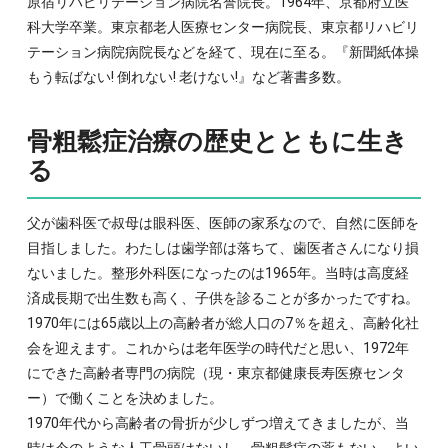
原宿リハビリテーション病院名誉院長。1964年、京都府立医
科大学卒業。東京都老人医療センター病院長、東京都リハビリ
テーション病院病院長などを経て、現在に至る。『新聞紙体操
もう転ばない! 倒れない! 老けない!』など著書多数。
骨粗鬆症治療の歴史とともに生き
る
父が歯科医で叔母は眼科医、医師の家系なので、自然に医師を
目指しました。わたしは歯学部は落ちて、歯医者さんになり損
ないました。整形外科医になったのは1965年。当時は高度経
済成長期で出生数も高く、子供を診ることが多かったですね。
1970年には65歳以上の高齢者が総人口の7％を超え、高齢化社
会を迎えます。これからは老年医学の時代だと思い、1972年
にできた高齢者専門の病院（現・東京都健康長寿医療センタ
ー）で働くことを決めました。
1970年代から高齢者の骨折が少しずつ増えてきましたが、当