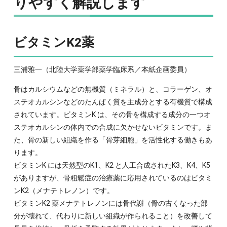
りやすく解説します
ビタミンK2薬
三浦雅一（北陸大学薬学部薬学臨床系／本紙企画委員）
骨はカルシウムなどの無機質（ミネラル）と、コラーゲン、オ
ステオカルシンなどのたんぱく質を主成分とする有機質で構成
されています。ビタミンK は、その骨を構成する成分の一つオ
ステオカルシンの体内での合成に欠かせないビタミンです。ま
た、骨の新しい組織を作る「骨芽細胞」を活性化する働きもあ
ります。
ビタミンK には天然型のK1、K2 と人工合成されたK3、K4、K5
がありますが、骨粗鬆症の治療薬に応用されているのはビタミ
ンK2（メナテトレノン）です。
ビタミンK2 薬メナテトレノンには骨代謝（骨の古くなった部
分が壊れて、代わりに新しい組織が作られること）を改善して