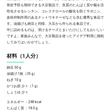
骨折予防も期待できる大豆製品で、良質のたんぱく質や脳を活
性化させるレシチン、コレステロールの酸化を防ぐサポニン、
血栓抑制作用のあるナットウキナーゼなども含む優秀な食品で
す。油揚げも納豆と同様、大豆から作られる食品です。
中に詰めるものは、溶けるチーズとまいたけにしてもおいしい
ですよ。家族みんなで、大豆製品を使ったアイデア料理に挑戦
してみてはいかがでしょう。
材料（1人分）
納豆 50 g
油揚げ 1枚（35 g）
ねぎ 10 g
かつお節 少々（1 g）
しょうゆ 少々
エネルギー ：248 kcal
たんぱく質 ：18.0 g