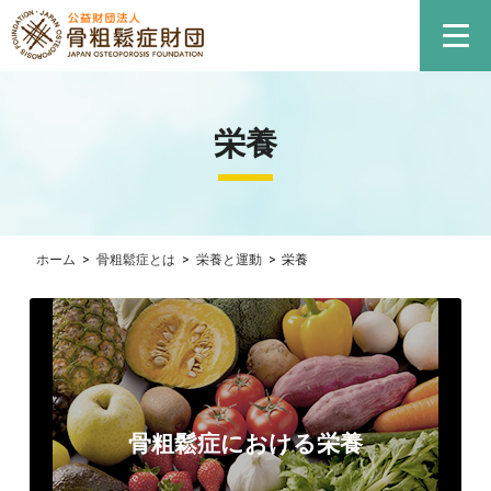
栄養
ホーム
>
骨粗鬆症とは
>
栄養と運動
>
栄養
骨粗鬆症における栄養