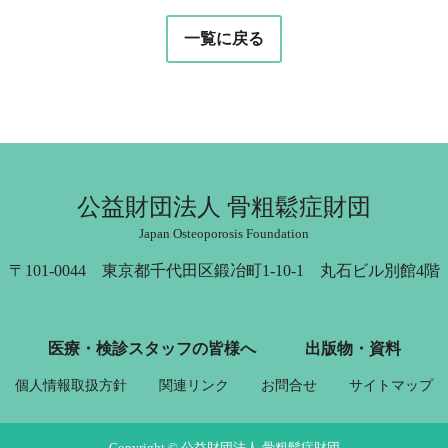
一覧に戻る
公益財団法人 骨粗鬆症財団
Japan Osteoporosis Foundation
〒101-0044 東京都千代田区鍛冶町1-10-1 丸石ビル別館4階
医療・検診スタッフの皆様へ
出版物・資料
個人情報取扱方針
関連リンク
お問合せ
サイトマップ
Copyright © 公益財団法人 骨粗鬆症財団