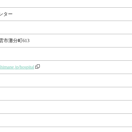
ンター
出雲市灘分町613
himane.jp/hospital