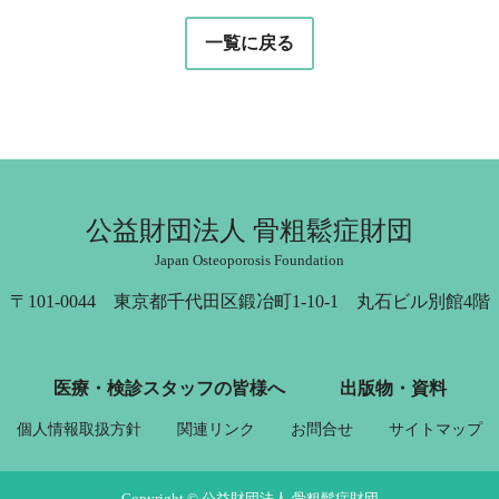
一覧に戻る
公益財団法人 骨粗鬆症財団
Japan Osteoporosis Foundation
〒101-0044 東京都千代田区鍛冶町1-10-1 丸石ビル別館4階
医療・検診スタッフの皆様へ
出版物・資料
個人情報取扱方針
関連リンク
お問合せ
サイトマップ
Copyright © 公益財団法人 骨粗鬆症財団