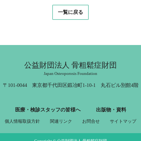
一覧に戻る
公益財団法人 骨粗鬆症財団
Japan Osteoporosis Foundation
〒101-0044 東京都千代田区鍛冶町1-10-1 丸石ビル別館4階
医療・検診スタッフの皆様へ
出版物・資料
個人情報取扱方針
関連リンク
お問合せ
サイトマップ
Copyright © 公益財団法人 骨粗鬆症財団