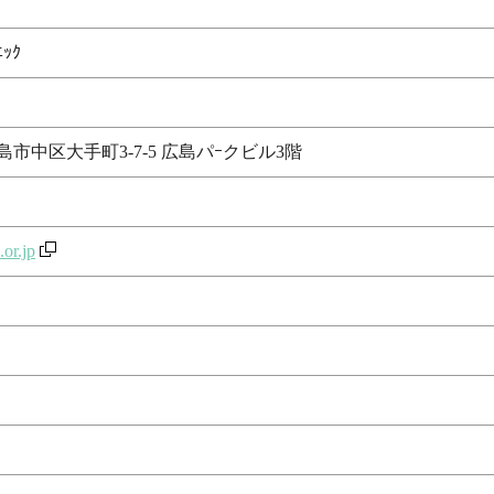
ｯｸ
県広島市中区大手町3-7-5 広島パｰクビル3階
or.jp