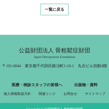
一覧に戻る
公益財団法人 骨粗鬆症財団
Japan Osteoporosis Foundation
〒101-0044 東京都千代田区鍛冶町1-10-1 丸石ビル別館4階
医療・検診スタッフの皆様へ
出版物・資料
個人情報取扱方針
関連リンク
お問合せ
サイトマップ
Copyright © 公益財団法人 骨粗鬆症財団