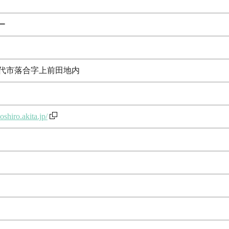
ー
田県能代市落合字上前田地内
shiro.akita.jp/