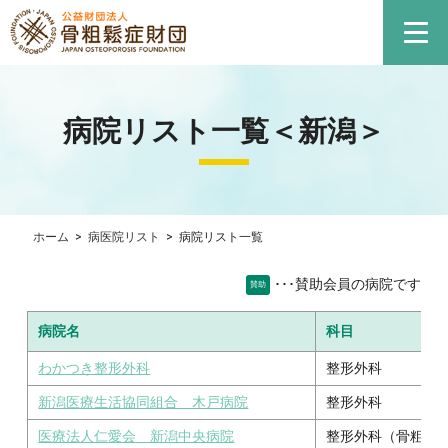
病院リスト一覧＜新潟＞
ホーム
>
病医院リスト
>
病院リスト一覧
･･･賛助会員の病院です
賛助
病院名
科目
わかつき整形外科
整形外科
新潟医療生活協同組合 木戸病院
整形外科
医療法人仁愛会 新潟中央病院
整形外科（骨粗鬆